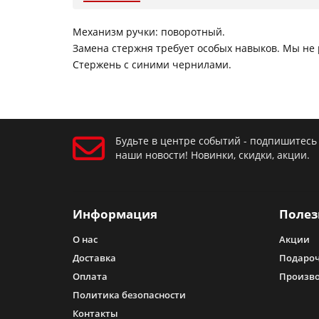
Механизм ручки: поворотный.
Замена стержня требует особых навыков. Мы не
Стержень с синими чернилами.
Будьте в центре событий - подпишитесь
наши новости! Новинки, скидки, акции.
Информация
Полез
О нас
Акции
Доставка
Подароч
Оплата
Произв
Политика безопасности
Контакты