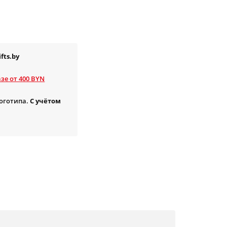
fts.by
зе от 400 BYN
логотипа.
С учётом