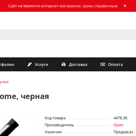
Сайт не является интернет-магазином. Цены справочные
тфолио
Услуги
Доставка
Оплата
учки
rome, черная
Код товара
4478.30
Производитель
Open
Наличие:
Предзаказ