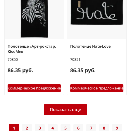
Полотенце «Арт-рокстар.
Полотенце Hate-Love
Kiss Me»
70850
70851
86.35 руб.
86.35 руб.
Коммерческое предложение
Коммерческое предложение
Показать еще
1
2
3
4
5
6
7
8
9