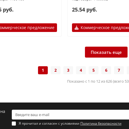
6 руб.
25.54 руб.
оммерческое предложение
Коммерческое предлож
Показать еще
1
2
3
4
5
6
7
Показано с 1 по 12 из 626 (всего 5
 на
Я прочитал и согласен с условиями
Политика безопасности