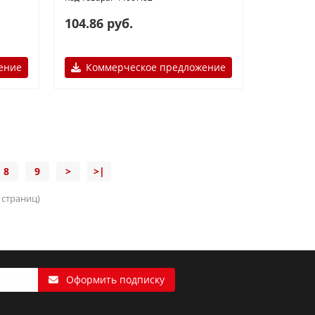
104.86 руб.
ение
Коммерческое предложение
8
9
>
>|
3 страниц)
Оформить подписку