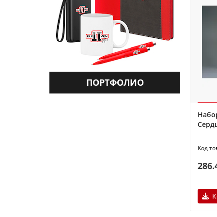
ПОРТФОЛИО
Набо
Серд
286.
К