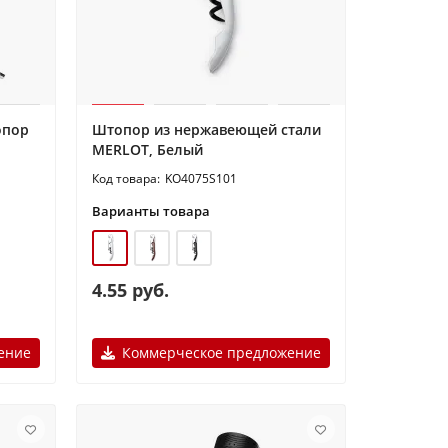
опор
Штопор из нержавеющей стали
MERLOT, Белый
KO4075S101
Варианты товара
4.55 руб.
ение
Коммерческое предложение