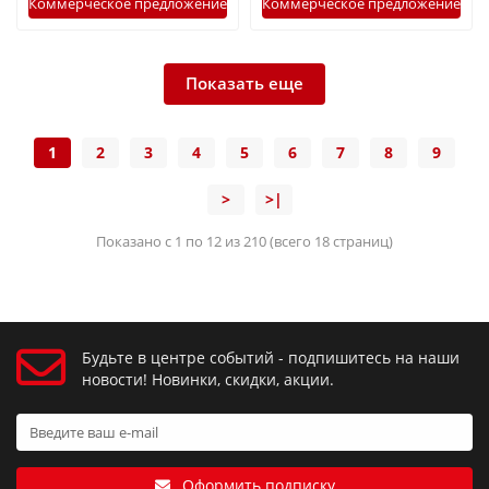
Коммерческое предложение
Коммерческое предложение
Показать еще
1
2
3
4
5
6
7
8
9
>
>|
Показано с 1 по 12 из 210 (всего 18 страниц)
Будьте в центре событий - подпишитесь на наши
новости! Новинки, скидки, акции.
Оформить подписку