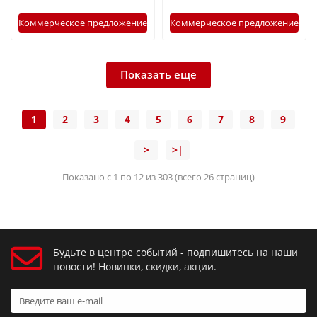
Коммерческое предложение
Коммерческое предложение
Показать еще
1
2
3
4
5
6
7
8
9
>
>|
Показано с 1 по 12 из 303 (всего 26 страниц)
Будьте в центре событий - подпишитесь на наши
новости! Новинки, скидки, акции.