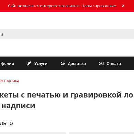
Сайт не является интернет-магазином. Цены справочные
тфолио
Услуги
Доставка
Оплата
ектроника
жеты с печатью и гравировкой ло
 надписи
льтр