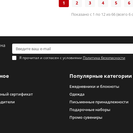
1
2
3
4
5
6
Показано с 1 по 12 из 66 (всего 6
 на
Я прочитал и согласен с условиями
Политика безопасности
ное
Популярные категории
Ежедневники и блокноты
ный сертификат
Одежда
одители
Письменные принадлежности
Подарочные наборы
Промо сувениры