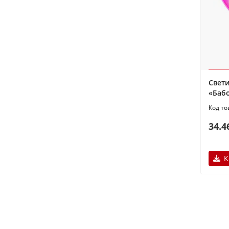
Свет
«Баб
34.4
К