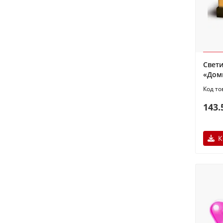
Свет
«Дом
143.
К