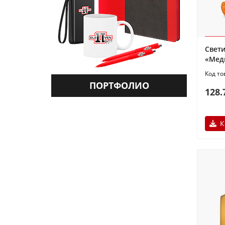
Свет
«Мед
ПОРТФОЛИО
128.
К