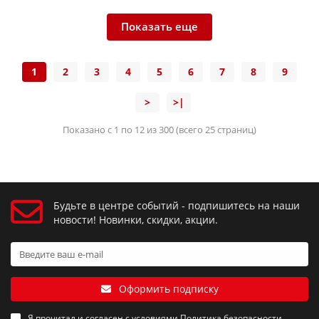
Показать еще
1
2
3
4
5
6
7
8
9
>
>|
Показано с 1 по 12 из 300 (всего 25 страниц)
Будьте в центре событий - подпишитесь на наши
новости! Новинки, скидки, акции.
Оформить подписку
Я прочитал и согласен с условиями
Политика безопасности