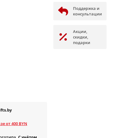
Поддержка и
консультации
Акции,
скидки,
подарки
fts.by
зе от 400 BYN
логотипа.
С учётом