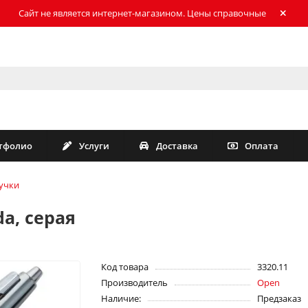
Сайт не является интернет-магазином. Цены справочные
тфолио
Услуги
Доставка
Оплата
учки
a, серая
Код товара
3320.11
Производитель
Open
Наличие:
Предзаказ