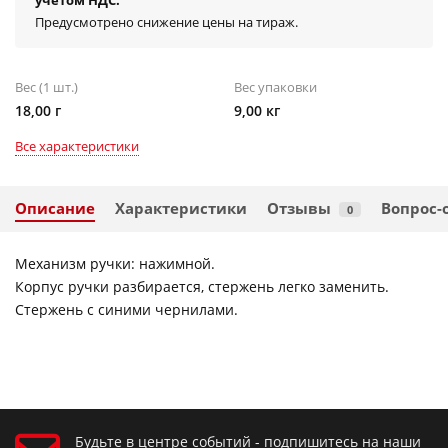
учётом НДС.
Предусмотрено снижение цены на тираж.
Вес (1 шт.)
Вес упаковки
18,00 г
9,00 кг
Все характеристики
Описание
Характеристики
Отзывы
Вопрос-
0
Механизм ручки: нажимной.
Корпус ручки разбирается, стержень легко заменить.
Стержень с синими чернилами.
Будьте в центре событий - подпишитесь на наши