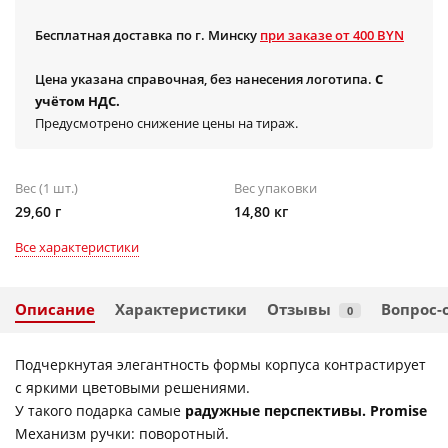
Бесплатная доставка по г. Минску
при заказе от 400 BYN
Цена указана справочная, без нанесения логотипа.
С
учётом НДС.
Предусмотрено снижение цены на тираж.
Вес (1 шт.)
Вес упаковки
29,60 г
14,80 кг
Все характеристики
Описание
Характеристики
Отзывы
Вопрос-
0
Подчеркнутая элегантность формы корпуса контрастирует
с яркими цветовыми решениями.
У такого подарка самые
радужные перспективы. Promise
Механизм ручки: поворотный.