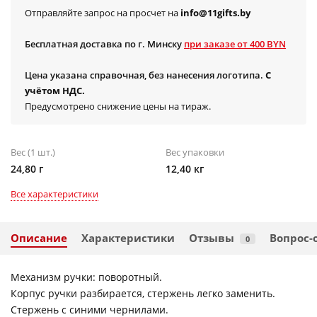
Отправляйте запрос на просчет на
info@11gifts.by
Бесплатная доставка по г. Минску
при заказе от 400 BYN
Цена указана справочная, без нанесения логотипа.
С
учётом НДС.
Предусмотрено снижение цены на тираж.
Вес (1 шт.)
Вес упаковки
24,80 г
12,40 кг
Все характеристики
Описание
Характеристики
Отзывы
Вопрос-
0
Механизм ручки: поворотный.
Корпус ручки разбирается, стержень легко заменить.
Стержень с синими чернилами.