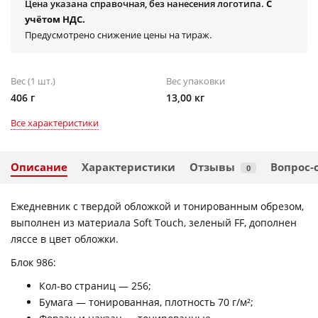
Цена указана справочная, без нанесения логотипа.
С
учётом НДС.
Предусмотрено снижение цены на тираж.
Вес (1 шт.)
Вес упаковки
406 г
13,00 кг
Все характеристики
Описание
Характеристики
Отзывы
Вопрос-
0
Ежедневник с твердой обложкой и тонированным обрезом,
выполнен из материала Soft Touch, зеленый FF, дополнен
ляссе в цвет обложки.
Блок 986:
Кол-во страниц — 256;
Бумага — тонированная, плотность 70 г/м²;