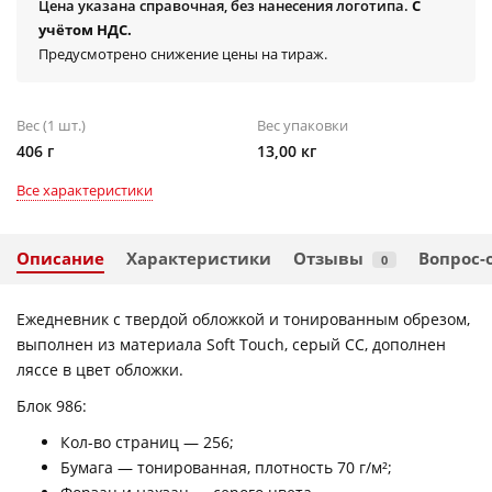
Цена указана справочная, без нанесения логотипа.
С
учётом НДС.
Предусмотрено снижение цены на тираж.
Вес (1 шт.)
Вес упаковки
406 г
13,00 кг
Все характеристики
Описание
Характеристики
Отзывы
Вопрос-
0
Ежедневник с твердой обложкой и тонированным обрезом,
выполнен из материала Soft Touch, серый СС, дополнен
ляссе в цвет обложки.
Блок 986:
Кол-во страниц — 256;
Бумага — тонированная, плотность 70 г/м²;