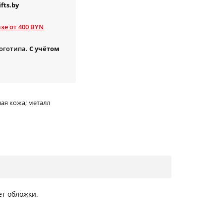
fts.by
зе от 400 BYN
логотипа.
С учётом
ная кожа; металл
ет обложки.