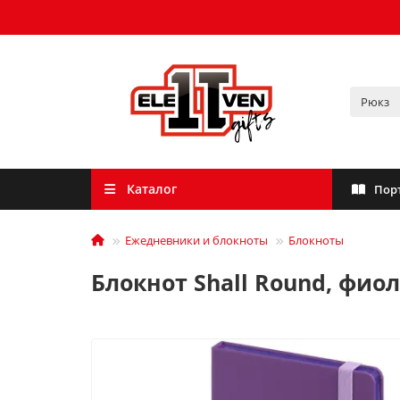
Каталог
Пор
Ежедневники и блокноты
Блокноты
Блокнот Shall Round, фио