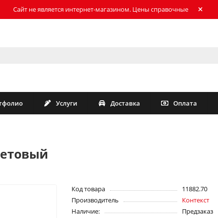
Сайт не является интернет-магазином. Цены справочные
тфолио
Услуги
Доставка
Оплата
летовый
Код товара
11882.70
Производитель
Контекст
Наличие:
Предзаказ