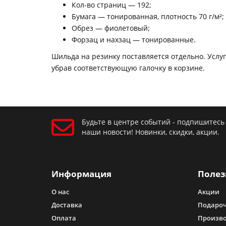
Кол-во страниц — 192;
Бумага — тонированная, плотность 70 г/м²;
Обрез — фиолетовый;
Форзац и нахзац — тонированные.
Шильда на резинку поставляется отдельно. Услуг
убрав соответствующую галочку в корзине.
Будьте в центре событий - подпишитесь
наши новости! Новинки, скидки, акции.
Информация
Полез
О нас
Акции
Доставка
Подароч
Оплата
Произв