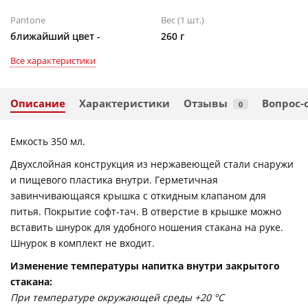
Pantone
Вес (1 шт.)
ближайший цвет -
260 г
Все характеристики
Описание
Характеристики
Отзывы
Вопрос-
0
Емкость 350 мл.
Двухслойная конструкция из нержавеющей стали снаружи
и пищевого пластика внутри. Герметичная
завинчивающаяся крышка с откидным клапаном для
питья. Покрытие софт-тач. В отверстие в крышке можно
вставить шнурок для удобного ношения стакана на руке.
Шнурок в комплект не входит.
Изменение температуры напитка внутри закрытого
стакана:
При температуре окружающей среды +20 °С