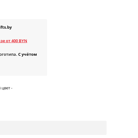
fts.by
зе от 400 BYN
логотипа.
С учётом
цвет -