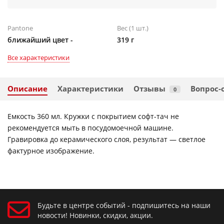
Pantone
Вес (1 шт.)
ближайший цвет -
319 г
Все характеристики
Описание
Характеристики
Отзывы
Вопрос-
0
Емкость 360 мл. Кружки с покрытием софт-тач не
рекомендуется мыть в посудомоечной машине.
Гравировка до керамического слоя, результат — светлое
фактурное изображение.
Будьте в центре событий - подпишитесь на наши
новости! Новинки, скидки, акции.