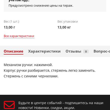
учётом НДС.
Предусмотрено снижение цены на тираж.
Вес (1 шт.)
Вес упаковки
13,00 г
13,00 кг
Все характеристики
Описание
Характеристики
Отзывы
Вопрос-
0
Механизм ручки: нажимной.
Корпус ручки разбирается, стержень легко заменить.
Стержень с синими чернилами.
Будьте в центре событий - подпишитесь на наши
новости! Новинки, скидки, акции.