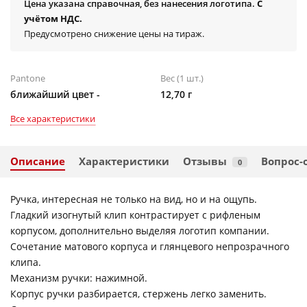
Цена указана справочная, без нанесения логотипа.
С
учётом НДС.
Предусмотрено снижение цены на тираж.
Pantone
Вес (1 шт.)
ближайший цвет -
12,70 г
Все характеристики
Описание
Характеристики
Отзывы
Вопрос-
0
Ручка, интересная не только на вид, но и на ощупь.
Гладкий изогнутый клип контрастирует с рифленым
корпусом, дополнительно выделяя логотип компании.
Сочетание матового корпуса и глянцевого непрозрачного
клипа.
Механизм ручки: нажимной.
Корпус ручки разбирается, стержень легко заменить.