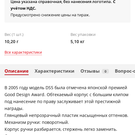
Цена указана справочная, без нанесения логотипа.
С
учётом НДС.
Предусмотрено снижение цены на тираж.
Вес (1 шт.)
Вес упаковки
10,20 г
5,10 кг
Все характеристики
Описание
Характеристики
Отзывы
Вопрос-
0
В 2005 году модель DS5 была отмечена японской премией
Good Design Award. Обтекаемый корпус с большим клипом
под нанесение по праву заслуживает этой престижной
награды.
Глянцевый непрозрачный пластик насыщенных оттенков.
Механизм ручки: поворотный.
Корпус ручки разбирается, стержень легко заменить.