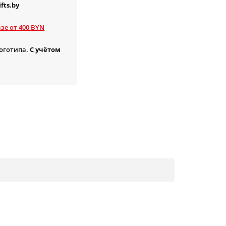
fts.by
зе от 400 BYN
логотипа.
С учётом