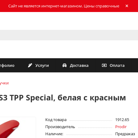
Сайт не является интернет-магазином. Цены справочные
тфолио
Услуги
Доставка
Оплата
учки
3 TPP Special, белая с красным
Код товара
1912.65
Производитель
Prodir
Наличие:
Предзаказ