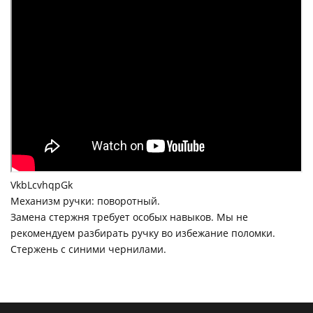
VkbLcvhqpGk
Механизм ручки: поворотный.
Замена стержня требует особых навыков. Мы не
рекомендуем разбирать ручку во избежание поломки.
Стержень с синими чернилами.