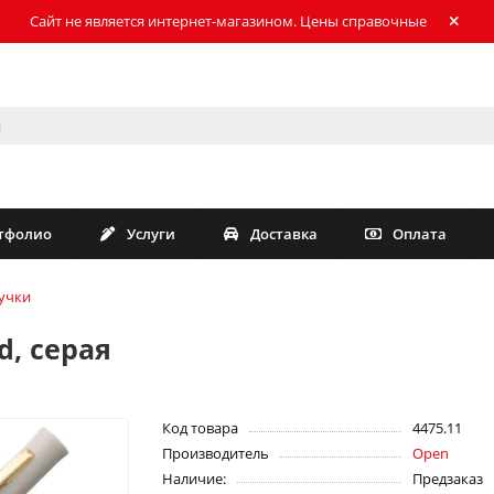
Сайт не является интернет-магазином. Цены справочные
тфолио
Услуги
Доставка
Оплата
учки
d, серая
Код товара
4475.11
Производитель
Open
Наличие:
Предзаказ