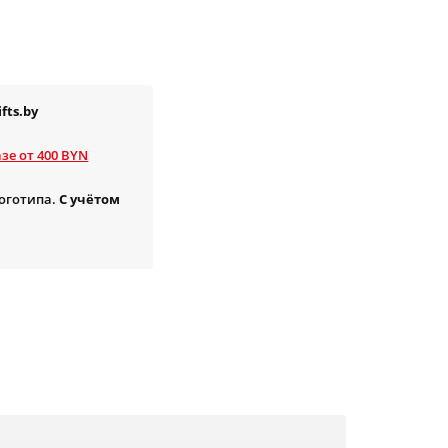
fts.by
зе от 400 BYN
логотипа.
С учётом