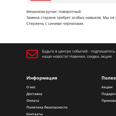
Механизм ручки: поворотный.
Замена стержня требует особых навыков. Мы не
Стержень с синими чернилами.
Будьте в центре событий - подпишитесь
наши новости! Новинки, скидки, акции.
Информация
Полез
О нас
Акции
Доставка
Подароч
Оплата
Произв
Политика безопасности
Контакты