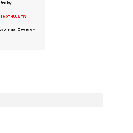
fts.by
зе от 400 BYN
логотипа.
С учётом