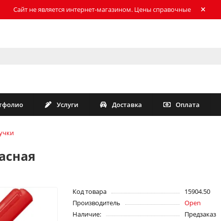
Сайт не является интернет-магазином. Цены справочные
тфолио
Услуги
Доставка
Оплата
учки
расная
Код товара
15904.50
Производитель
Open
Наличие:
Предзаказ