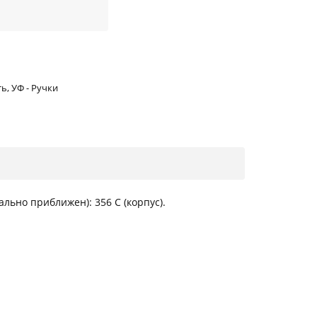
ь, УФ - Pучки
ьно приближен): 356 C (корпус).