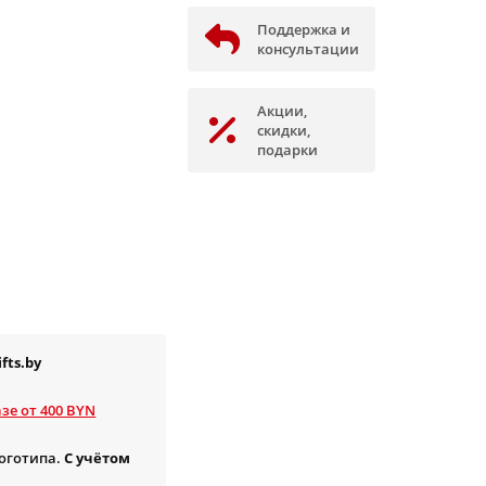
Поддержка и
консультации
Акции,
скидки,
подарки
fts.by
зе от 400 BYN
логотипа.
С учётом