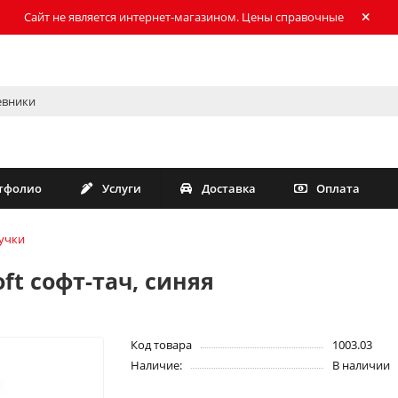
Сайт не является интернет-магазином. Цены справочные
тфолио
Услуги
Доставка
Оплата
учки
ft софт-тач, синяя
Код товара
1003.03
Наличие:
В наличии