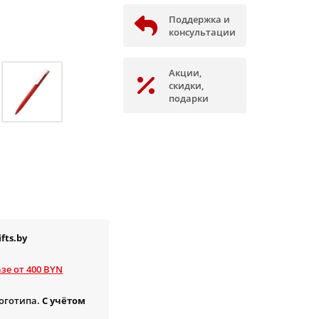
Поддержка и
консультации
Акции,
скидки,
подарки
fts.by
зе от 400 BYN
логотипа.
С учётом