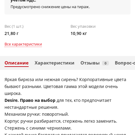
учётом НДС.
Предусмотрено снижение цены на тираж.
Вес (1 шт.)
Вес упаковки
21,80 г
10,90 кг
Все характеристики
Описание
Характеристики
Отзывы
Вопрос-
0
Яркая бирюза или нежная сирень? Корпоративные цвета
бывают разными. Цветовая гамма этой модели очень
широка.
Desire. Право на выбор
для тех, кто предпочитает
нестандартные решения.
Механизм ручки: поворотный.
Корпус ручки разбирается, стержень легко заменить.
Стержень с синими чернилами.
К каждой ручке бесплатно прилагается велюровый чехол