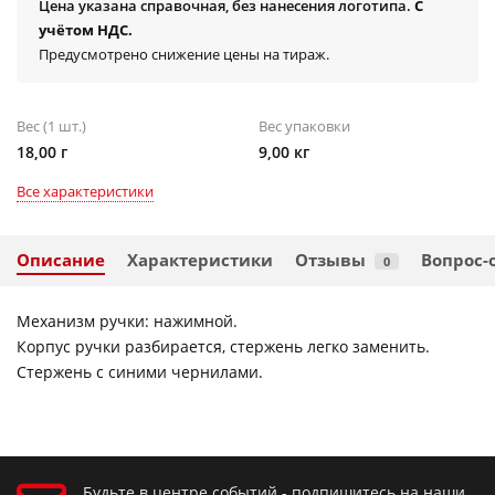
Цена указана справочная, без нанесения логотипа.
С
учётом НДС.
Предусмотрено снижение цены на тираж.
Вес (1 шт.)
Вес упаковки
18,00 г
9,00 кг
Все характеристики
Описание
Характеристики
Отзывы
Вопрос-
0
Механизм ручки: нажимной.
Корпус ручки разбирается, стержень легко заменить.
Стержень с синими чернилами.
Будьте в центре событий - подпишитесь на наши