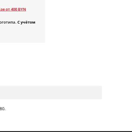
зе от 400 BYN
логотипа.
С учётом
80.