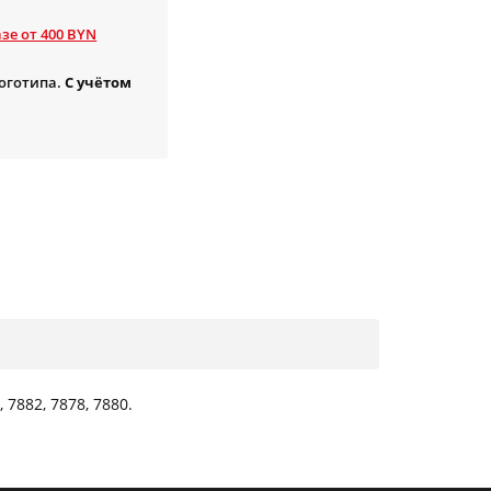
зе от 400 BYN
логотипа.
С учётом
7882, 7878, 7880.