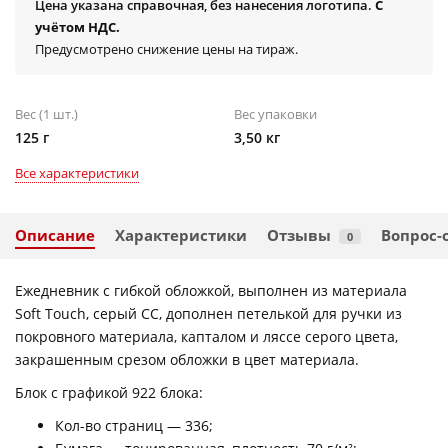
Цена указана справочная, без нанесения логотипа.
С
учётом НДС.
Предусмотрено снижение цены на тираж.
Вес (1 шт.)
Вес упаковки
125 г
3,50 кг
Все характеристики
Описание
Характеристики
Отзывы
Вопрос-
0
Ежедневник с гибкой обложкой, выполнен из материала
Soft Touch, серый СС, дополнен петелькой для ручки из
покровного материала, капталом и ляссе серого цвета,
закрашенным срезом обложки в цвет материала.
Блок с графикой 922 блока:
Кол-во страниц — 336;