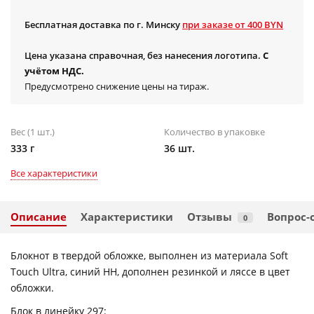
Бесплатная доставка по г. Минску
при заказе от 400 BYN
Цена указана справочная, без нанесения логотипа.
С
учётом НДС.
Предусмотрено снижение цены на тираж.
Вес (1 шт.)
Количество в упаковке
333 г
36 шт.
Все характеристики
Описание
Характеристики
Отзывы
Вопрос-
0
Блокнот в твердой обложке, выполнен из материала Soft
Touch Ultra, синий НН, дополнен резинкой и ляссе в цвет
обложки.
Блок в линейку 297: