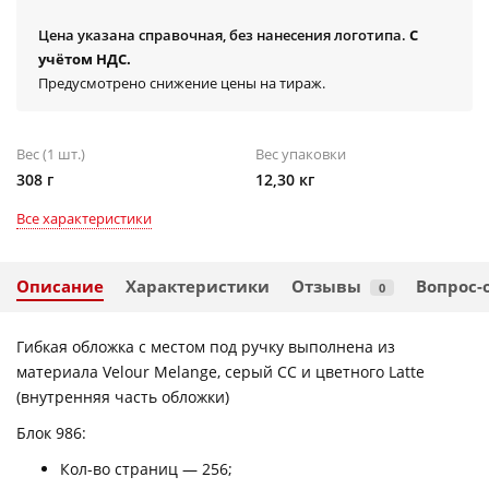
Цена указана справочная, без нанесения логотипа.
С
учётом НДС.
Предусмотрено снижение цены на тираж.
Вес (1 шт.)
Вес упаковки
308 г
12,30 кг
Все характеристики
Описание
Характеристики
Отзывы
Вопрос-
0
Гибкая обложка с местом под ручку выполнена из
материала Velour Melange, серый СС и цветного Latte
(внутренняя часть обложки)
Блок 986:
Кол-во страниц — 256;