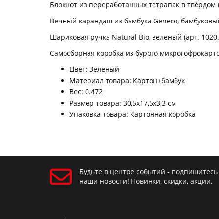
Блокнот из переработанных тетрапак в твёрдом пе
Вечный карандаш из бамбука Genero, бамбуковый (
Шариковая ручка Natural Bio, зеленый (арт. 1020.
Самосборная коробка из бурого микрогофрокартона
Цвет: Зелёный
Материал товара: Картон+бамбук
Вес: 0.472
Размер товара: 30,5х17,5х3,3 см
Упаковка товара: Картонная коробка
Будьте в центре событий - подпишитесь
наши новости! Новинки, скидки, акции.