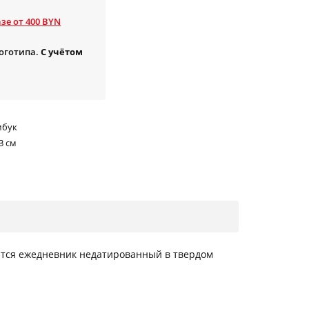
зе от 400 BYN
логотипа.
С учётом
мбук
3 см
ются ежедневник недатированный в твердом