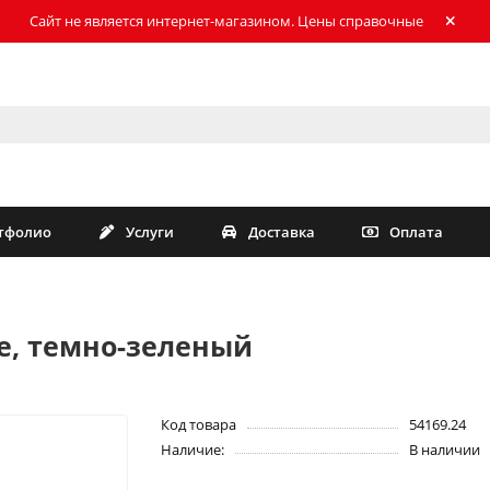
Сайт не является интернет-магазином. Цены справочные
тфолио
Услуги
Доставка
Оплата
e, темно-зеленый
Код товара
54169.24
Наличие:
В наличии