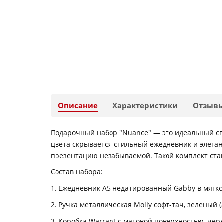
Описание
Характеристики
Отзыв
Подарочный набор "Nuance" — это идеальный сп
цвета скрывается стильный ежедневник и элеган
презентацию незабываемой. Такой комплект стан
Состав набора:
1. Ежедневник A5 недатированный Gabby в мягком
2. Ручка металлическая Molly софт-тач, зеленый (а
3. Коробка Warrant с матовой поверхностью, чёрн