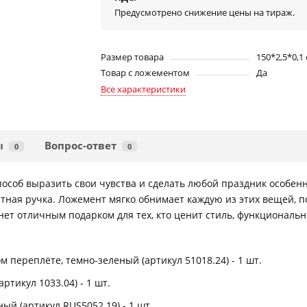
Предусмотрено снижение цены на тираж.
Размер товара
150*2,5*0,1
Товар с ложементом
Да
Все характеристики
ы
Вопрос-ответ
0
0
особ выразить свои чувства и сделать любой праздник особен
тная ручка. Ложемент мягко обнимает каждую из этих вещей, п
ет отличным подарком для тех, кто ценит стиль, функциональн
 переплёте, темно-зеленый (артикул 51018.24) - 1 шт.
ртикул 1033.04) - 1 шт.
ый (артикул RUS5052.19) - 1 шт.