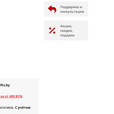
Поддержка и
консультации
Акции,
скидки,
подарки
fts.by
зе от 400 BYN
логотипа.
С учётом