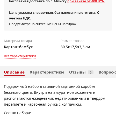
Бесплатная доставка по г. Минску
при заказе от 400 BYN
Цена указана справочная, без нанесения логотипа.
С
учётом НДС.
Предусмотрено снижение цены на тираж.
Материал товара
Размер товара
Картон+бамбук
30,5х17,5х3,3 см
Все характеристики
Описание
Характеристики
Отзывы
Вопрос-
0
Подарочный набор в стильной картонной коробке
бежевого цвета. Внутри на аккуратном ложементе
располагаются ежедневник недатированный в твердом
переплете и картонная ручка с колпачком.
Состав набора: