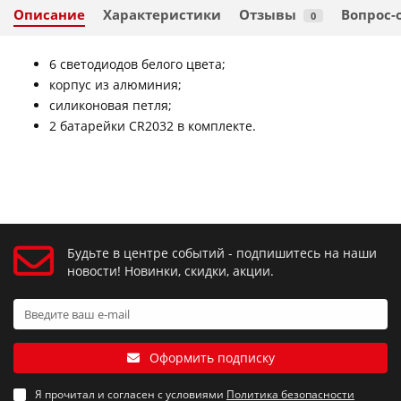
Описание
Характеристики
Отзывы
Вопрос-
0
6 светодиодов белого цвета;
корпус из алюминия;
силиконовая петля;
2 батарейки CR2032 в комплекте.
Будьте в центре событий - подпишитесь на наши
новости! Новинки, скидки, акции.
Оформить подписку
Я прочитал и согласен с условиями
Политика безопасности