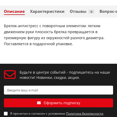
Описание
Характеристики
Отзывы
Вопрос-
0
Брелок-антистресс с поворотным элементом: легким
движением руки плоскость брелка превращается в
трехмерную фигуру из окружностей разного диаметра.
Поставляется в подарочной упаковке.
Будьте в центре событий - подпишитесь на наши
новости! Новинки, скидки, акции.
Оформить подписку
Я прочитал и согласен с условиями
Политика безопасности