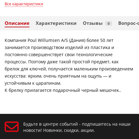
Все характеристики
Описание
Характеристики
Отзывы
Вопрос-
0
Компания Poul Willumsen A/S (Дания) более 50 лет
занимается производством изделий из пластика и
постоянно совершенствует свои технологические
процессы. Поэтому даже такой простой предмет, как
брелок для ключей, получается маленьким произведением
искусства: ярким, очень приятным на ощупь — и
устойчивым к царапинам.
К брелку прилагается подарочный черный мешочек..
Будьте в центре событий - подпишитесь на наши
новости! Новинки, скидки, акции.