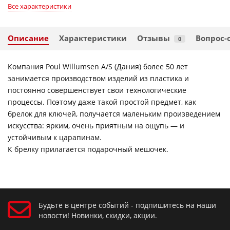
Все характеристики
Описание
Характеристики
Отзывы
Вопрос-
0
Компания Poul Willumsen A/S (Дания) более 50 лет
занимается производством изделий из пластика и
постоянно совершенствует свои технологические
процессы. Поэтому даже такой простой предмет, как
брелок для ключей, получается маленьким произведением
искусства: ярким, очень приятным на ощупь — и
устойчивым к царапинам.
К брелку прилагается подарочный мешочек.
Будьте в центре событий - подпишитесь на наши
новости! Новинки, скидки, акции.