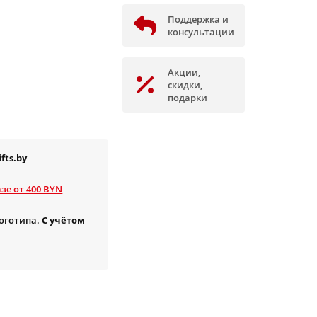
Поддержка и
консультации
Акции,
скидки,
подарки
fts.by
зе от 400 BYN
логотипа.
С учётом