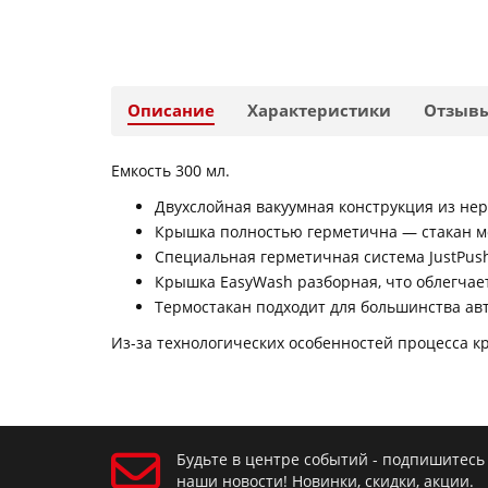
Описание
Характеристики
Отзыв
Емкость 300 мл.
Двухслойная вакуумная конструкция из нер
Крышка полностью герметична — стакан м
Специальная герметичная система JustPush
Крышка EasyWash разборная, что облегчает
Термостакан подходит для большинства ав
Из-за технологических особенностей процесса к
Будьте в центре событий - подпишитесь
наши новости! Новинки, скидки, акции.