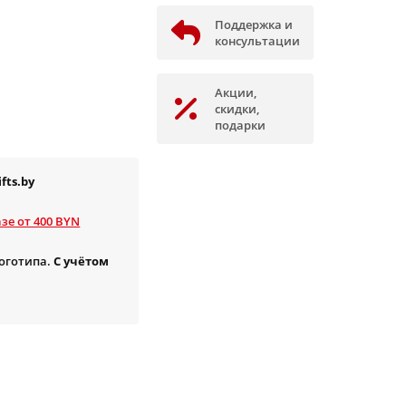
Поддержка и
консультации
Акции,
скидки,
подарки
fts.by
зе от 400 BYN
логотипа.
С учётом