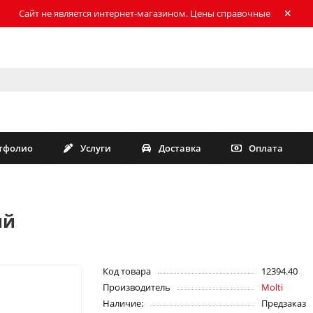
Сайт не является интернет-магазином. Цены справочные
тфолио
Услуги
Доставка
Оплата
ий
Код товара
12394.40
Производитель
Molti
Наличие:
Предзаказ