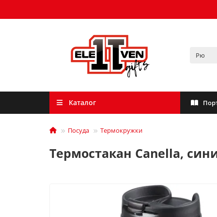
Каталог
Пор
Посуда
Термокружки
Термостакан Canella, син