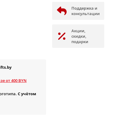
Поддержка и
консультации
Акции,
скидки,
подарки
fts.by
зе от 400 BYN
логотипа.
С учётом