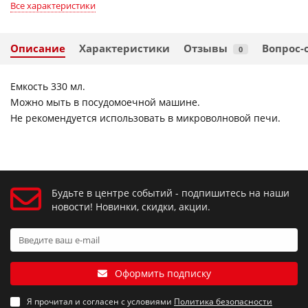
Все характеристики
Описание
Характеристики
Отзывы
Вопрос-
0
Емкость 330 мл.
Можно мыть в посудомоечной машине.
Не рекомендуется использовать в микроволновой печи.
Будьте в центре событий - подпишитесь на наши
новости! Новинки, скидки, акции.
Оформить подписку
Я прочитал и согласен с условиями
Политика безопасности