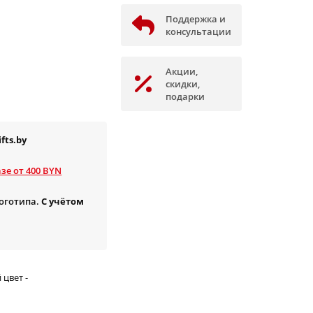
Поддержка и
консультации
Акции,
скидки,
подарки
fts.by
зе от 400 BYN
логотипа.
С учётом
цвет -