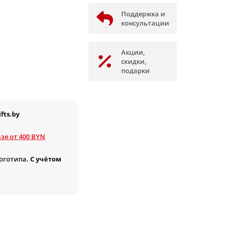
Поддержка и
консультации
Акции,
скидки,
подарки
fts.by
зе от 400 BYN
логотипа.
С учётом