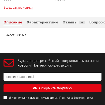
Все характеристики
Описание
Характеристики
Отзывы
Вопрос-
0
Емкость 80 мл.
Будьте в центре событий - подпишитесь на наши
новости! Новинки, скидки, акции.
Оформить подписку
Я прочитал и согласен с условиями
Политика безопасности