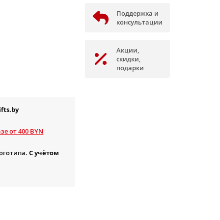
Поддержка и
консультации
Акции,
скидки,
подарки
fts.by
зе от 400 BYN
логотипа.
С учётом