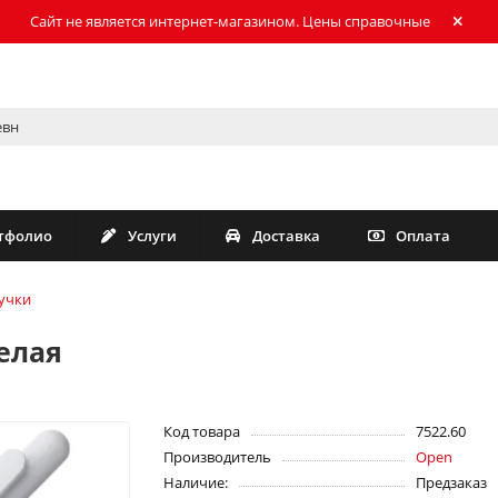
Сайт не является интернет-магазином. Цены справочные
тфолио
Услуги
Доставка
Оплата
учки
белая
Код товара
7522.60
Производитель
Open
Наличие:
Предзаказ