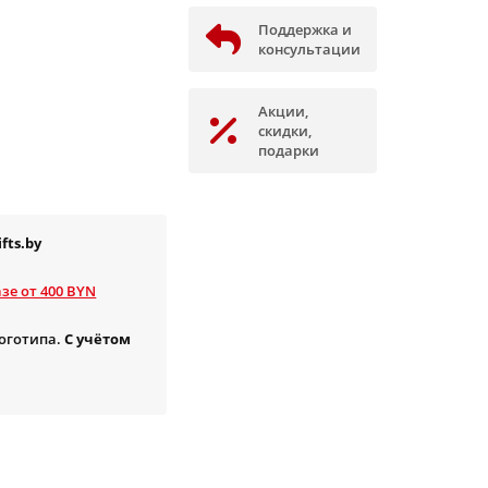
Поддержка и
консультации
Акции,
скидки,
подарки
fts.by
зе от 400 BYN
логотипа.
С учётом