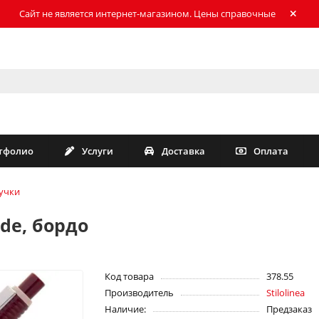
Сайт не является интернет-магазином. Цены справочные
тфолио
Услуги
Доставка
Оплата
учки
de, бордо
Код товара
378.55
Производитель
Stilolinea
Наличие:
Предзаказ