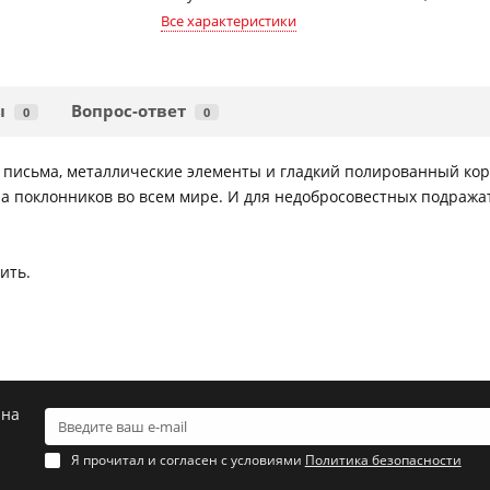
Все характеристики
ы
Вопрос-ответ
0
0
 письма, металлические элементы и гладкий полированный кор
ла поклонников во всем мире. И для недобросовестных подражат
ить.
 на
Я прочитал и согласен с условиями
Политика безопасности